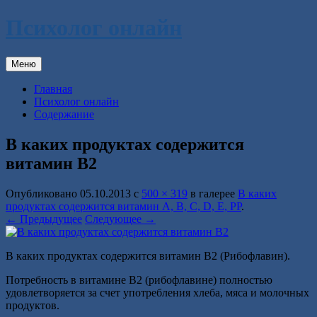
Перейти
Психолог онлайн
к
содержимому
Меню
Главная
Психолог онлайн
Содержание
В каких продуктах содержится
витамин В2
Опубликовано
05.10.2013
с
500 × 319
в галерее
В каких
продуктах содержится витамин A, B, C, D, E, PP
.
← Предыдущее
Следующее →
В каких продуктах содержится витамин В2 (Рибофлавин).
Потребность в витамине В2 (рибофлавине) полностью
удовлетворяется за счет употребления хлеба, мяса и молочных
продуктов.