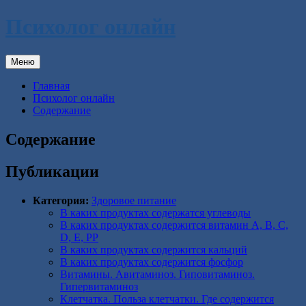
Перейти
Психолог онлайн
к
содержимому
Меню
Главная
Психолог онлайн
Содержание
Содержание
Публикации
Категория:
Здоровое питание
В каких продуктах содержатся углеводы
В каких продуктах содержится витамин A, B, C,
D, E, PP
В каких продуктах содержится кальций
В каких продуктах содержится фосфор
Витамины. Авитаминоз. Гиповитаминоз.
Гипервитаминоз
Клетчатка. Польза клетчатки. Где содержится