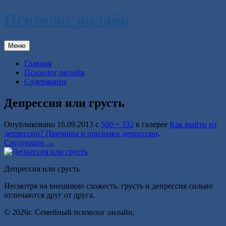
Перейти
Психолог онлайн
к
содержимому
Меню
Главная
Психолог онлайн
Содержание
Депрессия или грусть
Опубликовано
16.09.2013
с
500 × 332
в галерее
Как выйти из
депрессии? Причины и признаки депрессии
.
Следующее →
Депрессия или грусть
Несмотря на внешнюю схожесть, грусть и депрессия сильно
отличаются друг от друга.
© 2026г. Семейный психолог онлайн.